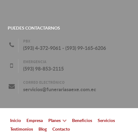
PUEDES CONTACTARNOS
PBX
(593) 4-372-9061 - (593) 99-165-6206
EMERGENCIA
(593) 98-853-2115
CORREO ELECTRÓNICO
servicios@funerariasaexe.com.ec
Inicio
Empresa
Planes
Beneficios
Servicios
Testimonios
Blog
Contacto