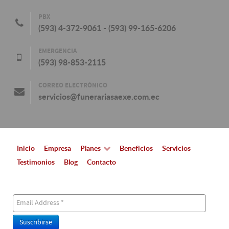
PBX
(593) 4-372-9061 - (593) 99-165-6206
EMERGENCIA
(593) 98-853-2115
CORREO ELECTRÓNICO
servicios@funerariasaexe.com.ec
Inicio
Empresa
Planes
Beneficios
Servicios
Testimonios
Blog
Contacto