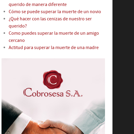
querido de manera diferente
Cómo se puede superar la muerte de un novio
¿Qué hacer con las cenizas de nuestro ser
querido?
Como puedes superar la muerte de un amigo
cercano
Actitud para superar la muerte de una madre