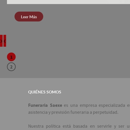
Leer Más
›
‹
1
2
QUIÉNES SOMOS
Funeraria Saexe
es una empresa especializada e
asistencia y previsión funeraria a perpetuidad.
Nuestra política está basada en servirle y ser u