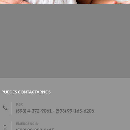
PUEDES CONTACTARNOS
PBX
(593) 4-372-9061 - (593) 99-165-6206
EMERGENCIA