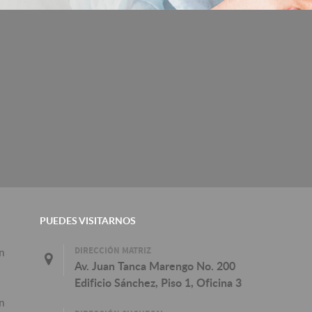
PUEDES VISITARNOS
DIRECCIÓN MATRIZ
n
Av. Juan Tanca Marengo No. 200
Edificio Sánchez, Piso 1, Oficina 3
n